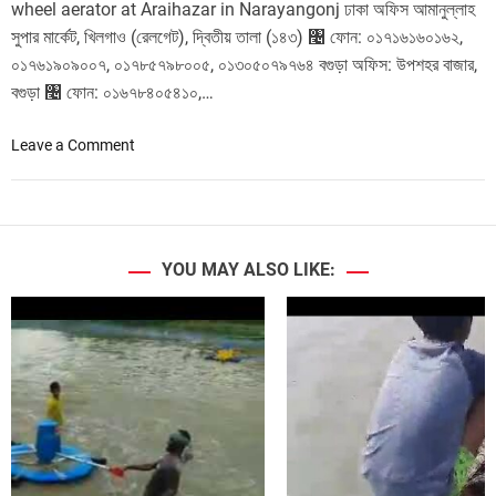
wheel aerator at Araihazar in Narayangonj ঢাকা অফিস আমানুল্লাহ
সুপার মার্কেট, খিলগাও (রেলগেট), দ্বিতীয় তালা (১৪৩) ৤ ফোন: ০১৭১৬১৬০১৬২,
০১৭৬১৯০৯০০৭, ০১৭৮৫৭৯৮০০৫, ০১৩০৫০৭৯৭৬৪ বগুড়া অফিস: উপশহর বাজার,
বগুড়া ৤ ফোন: ০১৬৭৮৪০৫৪১০,…
o
Leave a Comment
n
এ
কো
য়া
বাং
YOU MAY ALSO LIKE:
লা
প্যা
ডে
ল
হু
ই
ল
এ
য়া