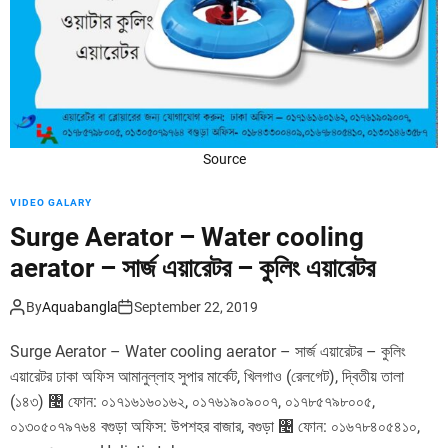
d
e
Source
VIDEO GALARY
Surge Aerator – Water cooling
aerator – সার্জ এয়ারেটর – কুলিং এয়ারেটর
By
Aquabangla
September 22, 2019
Surge Aerator – Water cooling aerator – সার্জ এয়ারেটর – কুলিং
এয়ারেটর ঢাকা অফিস আমানুল্লাহ সুপার মার্কেট, খিলগাও (রেলগেট), দ্বিতীয় তালা
(১৪৩) ৤ ফোন: ০১৭১৬১৬০১৬২, ০১৭৬১৯০৯০০৭, ০১৭৮৫৭৯৮০০৫,
০১৩০৫০৭৯৭৬৪ বগুড়া অফিস: উপশহর বাজার, বগুড়া ৤ ফোন: ০১৬৭৮৪০৫৪১০,