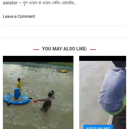
aerator – পুশ ওয়েভ বা ওয়েভ মেকিং এয়ারেটর…
o
Leave a Comment
n
D
o
u
b
YOU MAY ALSO LIKE:
l
e
S
p
e
e
d
a
e
r
a
t
VIDEO GALARY