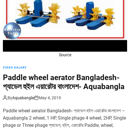
d
ধা
d
–
l
A
e
e
w
r
h
a
e
t
e
o
l
Source
r
a
c
e
VIDEO GALARY
o
r
Paddle wheel aerator Bangladesh-
m
a
p
t
প্যাডেল হুইল এয়ারেটর বাংলাদেশ- Aquabangla
a
o
n
r
By
Aquabangla
May 4, 2019
y
–
সো
Paddle wheel aerator Bangladesh- প্যাডেল হুইল এয়ারেটর বাংলাদেশ –
লা
Aquabangla 2 wheel, 1 HP, Single phage 4 wheel, 2HP, Single
র
phage or Three phage প্যাডেল, হুইল, এয়ারেটর Paddle, wheel,
প্যা