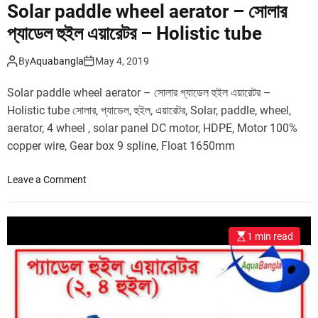
t
Solar paddle wheel aerator – সোলার
o
প্যাডেল হুইল এয়ারেটর – Holistic tube
r
–
By
Aquabangla
May 4, 2019
প্যা
ডে
Solar paddle wheel aerator – সোলার প্যাডেল হুইল এয়ারেটর –
ল
Holistic tube সোলার, প্যাডেল, হুইল, এয়ারেটর, Solar, paddle, wheel,
হু
aerator, 4 wheel , solar panel DC motor, HDPE, Motor 100%
ই
copper wire, Gear box 9 spline, Float 1650mm
ল
এ
য়া
o
Leave a Comment
রে
n
ট
S
র
o
1 min read
বৈ
l
শি
a
ষ্ট্য
r
ও
p
সু
a
বি