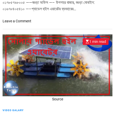
০১৭৮৫৭৯৮০০৫ ——বগুড়া অফিস —– উপশহর বাজার, বগুড়া মোবাইল:
০১৬৭৮৪০৫৪১০ —–প্যাডেল হুইল এয়ারেটর ব্যবহারের…
o
Leave a Comment
n
P
a
1 min read
d
d
l
e
w
h
e
e
l
a
Source
e
r
VIDEO GALARY
a