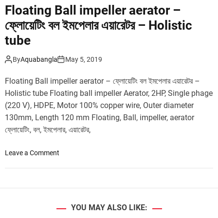
Floating Ball impeller aerator –
i
n
ফ্লোয়েটিং বল ইমপেলার ‍এয়ারেটর – Holistic
a
tube
e
r
By
Aquabangla
May 5, 2019
a
t
Floating Ball impeller aerator – ফ্লোয়েটিং বল ইমপেলার ‍এয়ারেটর –
o
Holistic tube Floating ball impeller Aerator, 2HP, Single phage
r
(220 V), HDPE, Motor 100% copper wire, Outer diameter
–
130mm, Length 120 mm Floating, Ball, impeller, aerator
ফ্লো
য়ে
ফ্লোয়েটিং, বল, ইমপেলার, ‍এয়ারেটর,
টিং
পা
o
Leave a Comment
ম্প
n
-
F
ফা
l
উ
o
ন
a
YOU MAY ALSO LIKE:
টে
t