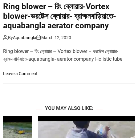
Ring blower – রিং ব্লোয়ার-Vortex
t
e
blower-ভরটেক্স ব্লোয়ার- ব্রাহ্মনবাড়িয়াতে-
x
aquabangla aerator company
b
l
By
Aquabangla
March 12, 2020
o
w
Ring blower – রিং ব্লোয়ার – Vortex blower – ভরটেক্স ব্লোয়ার-
e
ব্রাহ্মনবাড়িয়াতে-aquabangla- aerator company Holistic tube
r
-
o
Leave a Comment
ভ
n
র
R
টে
i
ক্স
n
ব্লো
g
য়া
YOU MAY ALSO LIKE:
b
র
l
-
o
M
w
y