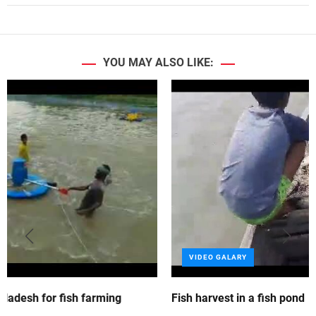
s
u
p
e
YOU MAY ALSO LIKE:
r
a
e
r
a
t
o
r
–
হা
ই
ফি
VIDEO GALARY
কু
য়ে
ন্সি
ing
Fish harvest in a fish pond
সু