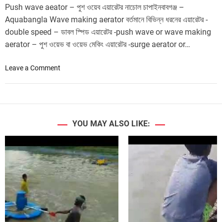
Push wave aeator – পুশ ওয়েব এয়ারেটর নাচোল চাপাইনবাবগঞ্জ –
Aquabangla Wave making aerator বর্তমানে বিভিন্ন ধরনের এয়ারেটর -
double speed – ডাবল স্পিড ‍এয়ারেটর -push wave or wave making
aerator – পুশ ওয়েভ বা ওয়েভ মেকিং এয়ারেটর -surge aerator or…
o
Leave a Comment
n
P
u
s
h
YOU MAY ALSO LIKE:
w
a
v
e
a
e
a
t
o