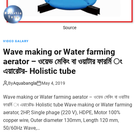
P
ব
u
গ
m
ঞ্জ
p
–
Source
A
A
e
q
VIDEO GALARY
r
u
a
Wave making or Water farming
a
t
b
aerator – ওয়েভ মেকিং বা ওয়াটার ফারর্মি ং
o
a
এয়ারেটর- Holistic tube
r
n
(
g
6
By
Aquabangla
May 4, 2019
l
i
a
Wave making or Water farming aerator – ওয়েভ মেকিং বা ওয়াটার
n
W
c
ফারর্মি ং এয়ারেটর- Holistic tube Wave making or Water farming
a
h
aerator, 2HP, Single phage (220 V), HDPE, Motor 100%
v
)
e
copper wire, Outer diameter 130mm, Length 120 mm,
|
m
50/60Hz Wave,…
ফ্লো
a
টিং