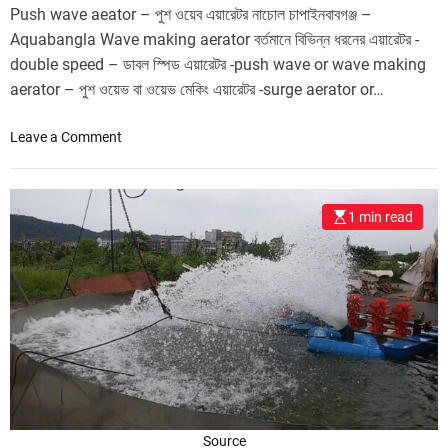
Push wave aeator – পুশ ওয়েব এয়ারেটর নাচোল চাপাইনবাবগঞ্জ –
Aquabangla Wave making aerator বর্তমানে বিভিন্ন ধরনের এয়ারেটর -
double speed – ডাবল স্পিড ‍এয়ারেটর -push wave or wave making
aerator – পুশ ওয়েভ বা ওয়েভ মেকিং এয়ারেটর -surge aerator or…
o
Leave a Comment
n
P
u
1 min read
s
h
w
a
v
e
a
e
a
t
Source
o