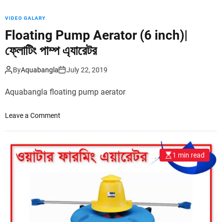
r
VIDEO GALARY
–
পু
Floating Pump Aerator (6 inch)|
শ
ফ্লোটিং পাম্প এ্যারেটর
ও
য়ে
By
Aquabangla
July 22, 2019
ব
এ
Aquabangla floating pump aerator
য়া
রে
o
Leave a Comment
ট
n
র
F
না
l
চো
1 min read
o
ল
a
চা
t
পা
i
ই
n
ন
g
বা