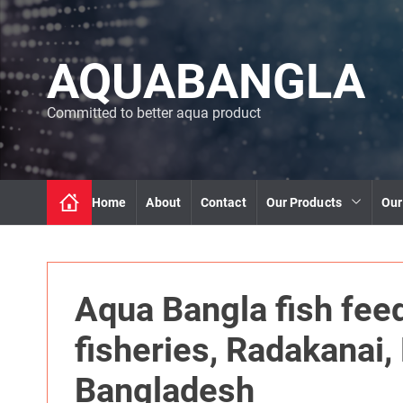
S
k
i
AQUABANGLA
p
t
o
Committed to better aqua product
c
o
n
t
Home
About
Contact
Our Products
Our
e
n
t
Aqua Bangla fish feed
fisheries, Radakanai
Bangladesh