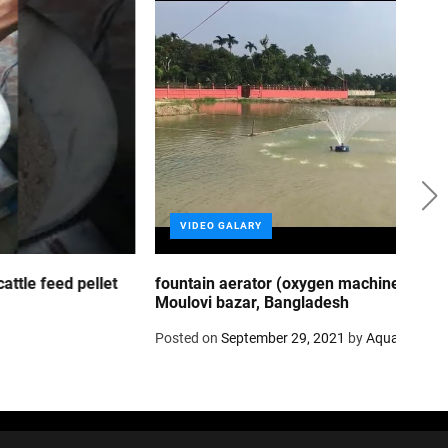
VIDEO GALARY
V
fountain aerator (oxygen machine), Sreemongol,
supe
Moulovi bazar, Bangladesh
Post
Posted on
September 29, 2021
by
Aquabangla