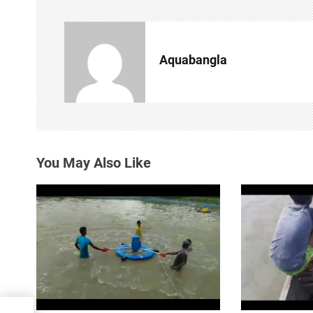
n
a
Aquabangla
v
i
g
a
You May Also Like
t
i
o
n