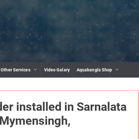
 Other Services
Video Galary
Aquabangla Shop
er installed in Sarnalata
, Mymensingh,