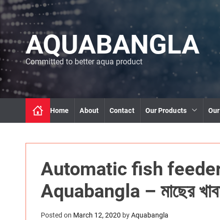
S
k
i
AQUABANGLA
p
t
o
Committed to better aqua product
c
o
n
t
Home
About
Contact
Our Products
Our
e
n
t
Automatic fish feeder 
Aquabangla – মাছের খাবার
Posted on
March 12, 2020
by
Aquabangla