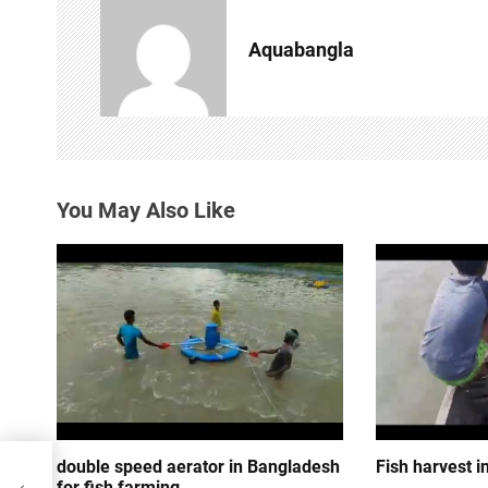
v
Aquabangla
i
g
a
t
You May Also Like
i
o
n
er-
double speed aerator in Bangladesh
Fish harvest i
a
for fish farming