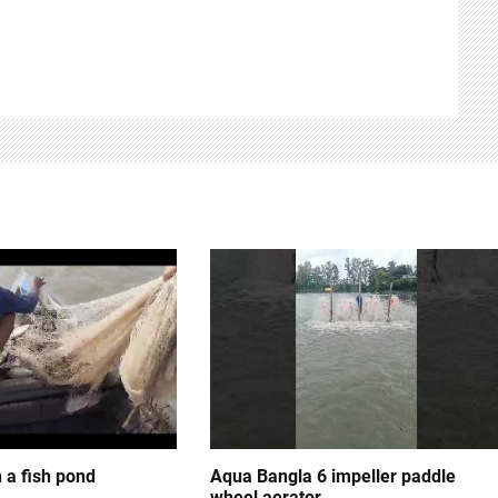
n a fish pond
Aqua Bangla 6 impeller paddle
wheel aerator.